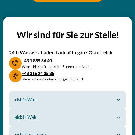
Wir sind für Sie zur Stelle!
24 h Wasserschaden
Notruf in ganz Österreich
+43 1 889 36 40
Wien - Niederösterreich - Burgenland Nord
+43 316 24 35 35
Steiermark - Kärnten - Burgenland Süd
eisbär Wien
Himbergerstraße 2, 1100 Wien
Tel.: 01 889 36 40
eisbär Wels
Hans-Sachs-Straße 93, 4600 Wels
office@eisbaer-wien.com