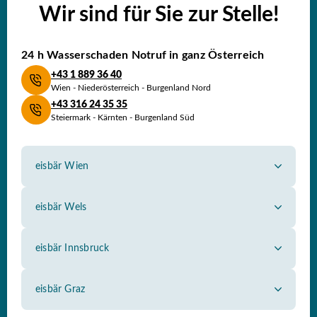
Wir sind für Sie zur Stelle!
24 h Wasserschaden
Notruf in ganz Österreich
+43 1 889 36 40
Wien - Niederösterreich - Burgenland Nord
+43 316 24 35 35
Steiermark - Kärnten - Burgenland Süd
eisbär Wien
Himbergerstraße 2, 1100 Wien
Tel.: 01 889 36 40
eisbär Wels
Hans-Sachs-Straße 93, 4600 Wels
office@eisbaer-wien.com
Tel.: 07242 59 7 89
eisbär Innsbruck
Eduard-Bodem-Gasse 6, 6020 Innsbruck
ooe@eisbaer.com
Tel.: 0512 34 35 00
eisbär Graz
Puntigamer-Straße 127 , 8055 Graz
tirol@eisbaer.com