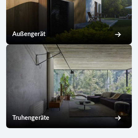
Außengerät
Bestseller
Truhengeräte