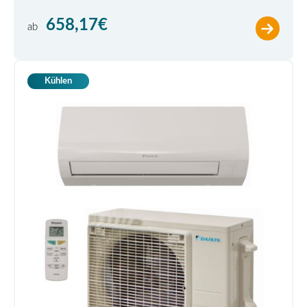
658,17
€
ab
Kühlen