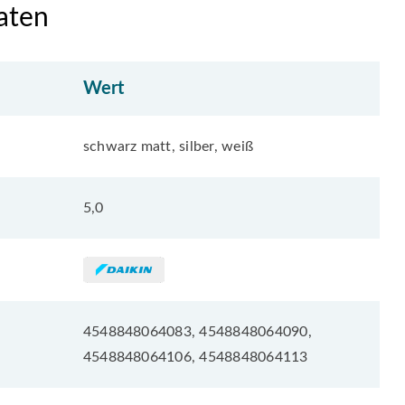
aten
Wert
schwarz matt, silber, weiß
5,0
4548848064083, 4548848064090,
4548848064106, 4548848064113