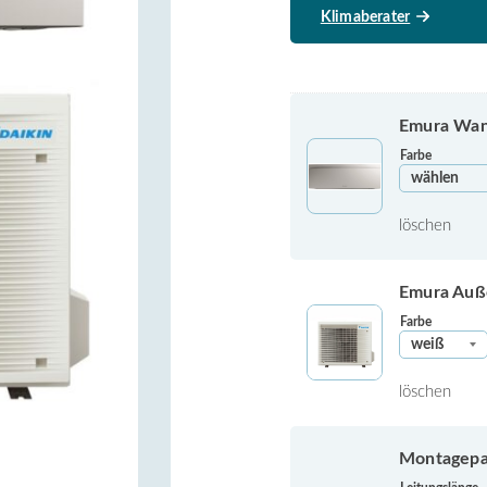
Klimaberater
Emura Wan
Farbe
löschen
Emura Auß
Farbe
löschen
Montagepak