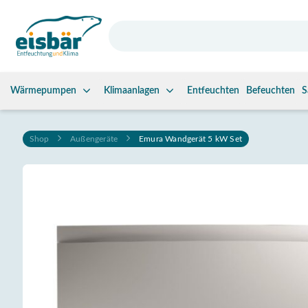
Wärmepumpen
Klimaanlagen
Entfeuchten
Befeuchten
S
Zum Inhalt springen
Shop
Außengeräte
Emura Wandgerät 5 kW Set