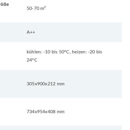
röße
50-70 m²
A++
kühlen: -10 bis 50°C, heizen: -20 bis
24°C
305x900x212 mm
734x954x408 mm