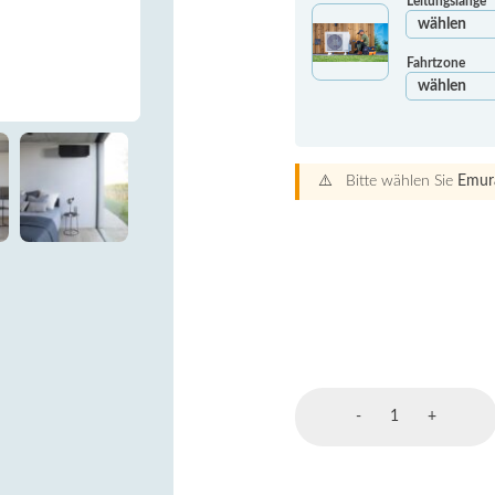
Leitungslänge
Fahrtzone
⚠️ Bitte wählen Sie
Emur
Emura
-
+
Wandgerät
5
kW