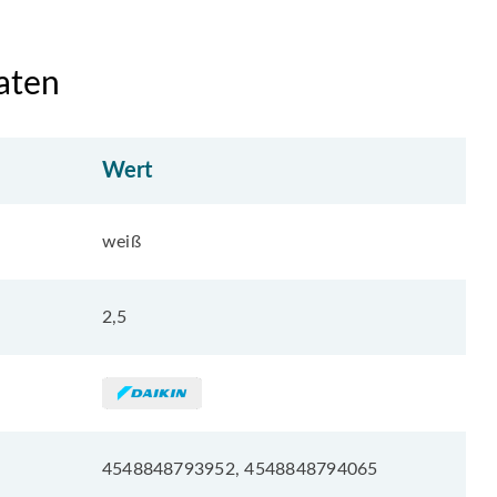
aten
Wert
weiß
2,5
4548848793952, 4548848794065