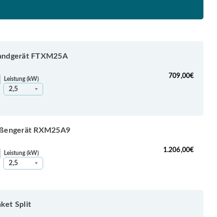
andgerät FTXM25A
709,00
€
Leistung (kW)
ußengerät RXM25A9
1.206,00
€
Leistung (kW)
et Split