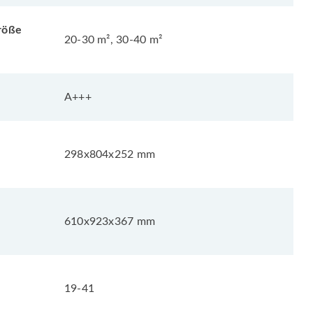
röße
20-30 m², 30-40 m²
A+++
298x804x252 mm
610x923x367 mm
19-41