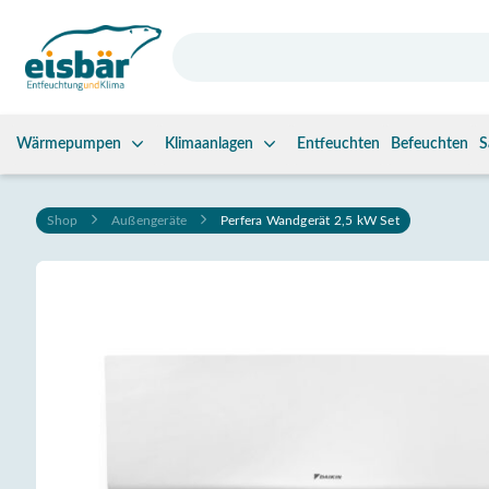
Wärmepumpen
Klimaanlagen
Entfeuchten
Befeuchten
S
Zum Inhalt springen
Shop
Außengeräte
Perfera Wandgerät 2,5 kW Set