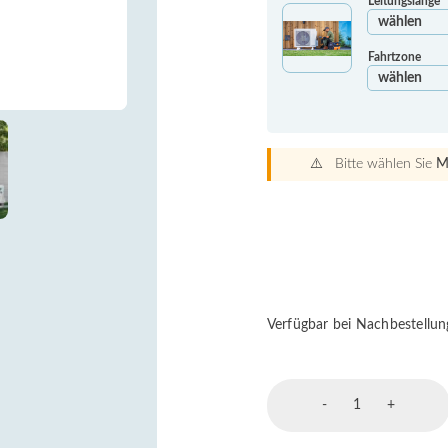
Leitungslänge
Fahrtzone
⚠️ Bitte wählen Sie
M
Verfügbar bei Nachbestellun
Perfera
-
+
Wandgerät
2,5