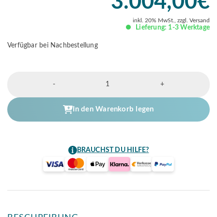
3.004,00
€
inkl. 20% MwSt., zzgl. Versand
Lieferung: 1-3 Werktage
Verfügbar bei Nachbestellung
Perfera
-
+
Wandgerät
5
kW
In den Warenkorb legen
Set
Menge
BRAUCHST DU HILFE?