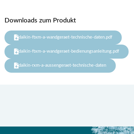
Downloads zum Produkt
daikin-ftxm-a-wandgeraet-technische-daten.pdf
daikin-ftxm-a-wandgeraet-bedienungsanleitung.pdf
daikin-rxm-a-aussengeraet-technische-daten