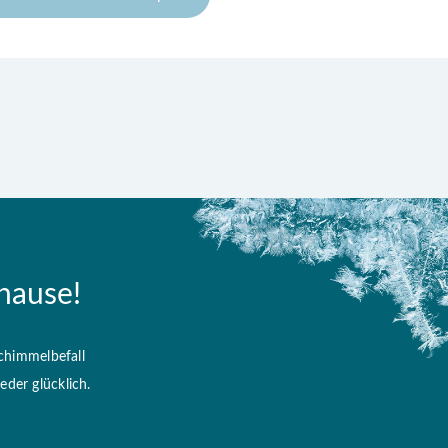
hause!
chimmelbefall
der glücklich.