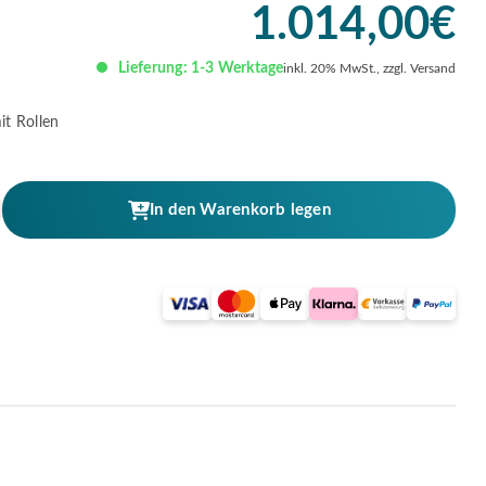
1.014,00
€
Lieferung: 1-3 Werktage
inkl. 20% MwSt., zzgl. Versand
it Rollen
In den Warenkorb legen
r