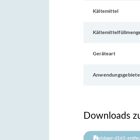
Kältemittel
Kältemittelfüllmenge
Geräteart
Anwendungsgebiete
Downloads z
eisbaer-d165-entfeu