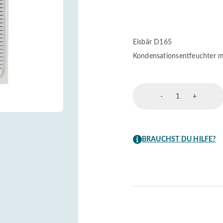
Eisbär D165
Kondensationsentfeuchter m
Eisbär
-
+
Luftenfeuchte
Menge
BRAUCHST DU HILFE?