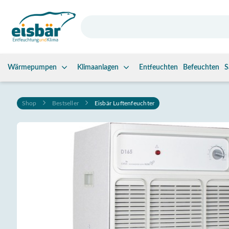
Wärmepumpen
Klimaanlagen
Entfeuchten
Befeuchten
S
Zum Inhalt springen
Shop
Bestseller
Eisbär Luftenfeuchter