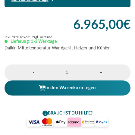
6.965,00
€
inkl. 20% MwSt., zzgl. Versand
Lieferung: 1-3 Werktage
Daikin Mitteltemperatur Wandgerät Heizen und Kühlen
Altherma
-
+
3
R
MT
In den Warenkorb legen
Wandgerät
Heizen
und
BRAUCHST DU HILFE?
Kühlen
Menge