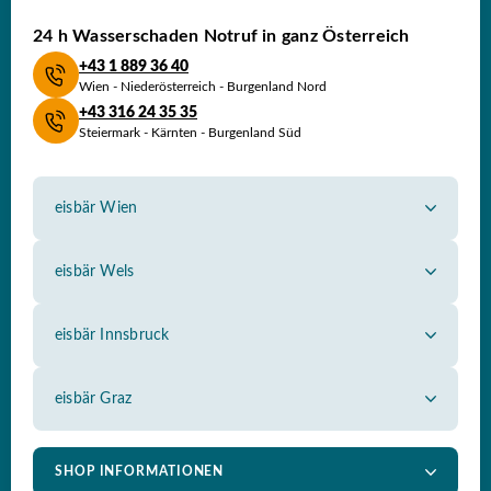
24 h Wasserschaden
Notruf in ganz Österreich
+43 1 889 36 40
Wien - Niederösterreich - Burgenland Nord
+43 316 24 35 35
Steiermark - Kärnten - Burgenland Süd
eisbär Wien
Himbergerstraße 2, 1100 Wien
Tel.: 01 889 36 40
eisbär Wels
Hans-Sachs-Straße 93, 4600 Wels
office@eisbaer-wien.com
Tel.: 07242 59 7 89
eisbär Innsbruck
Eduard-Bodem-Gasse 6, 6020 Innsbruck
ooe@eisbaer.com
Tel.: 0512 34 35 00
eisbär Graz
Puntigamer-Straße 127 , 8055 Graz
tirol@eisbaer.com
SHOP INFORMATIONEN