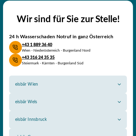
Wir sind für Sie zur Stelle!
24 h Wasserschaden
Notruf in ganz Österreich
+43 1 889 36 40
Wien - Niederösterreich - Burgenland Nord
+43 316 24 35 35
Steiermark - Kärnten - Burgenland Süd
eisbär Wien
Himbergerstraße 2, 1100 Wien
Tel.: 01 889 36 40
eisbär Wels
Hans-Sachs-Straße 93, 4600 Wels
office@eisbaer-wien.com
Tel.: 07242 59 7 89
eisbär Innsbruck
Eduard-Bodem-Gasse 6, 6020 Innsbruck
ooe@eisbaer.com