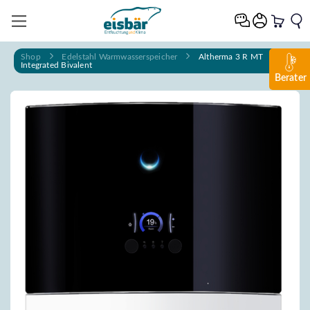
Zum Inhalt springen
Shop
Edelstahl Warmwasserspeicher
Altherma 3 R MT
Integrated Bivalent
Berater