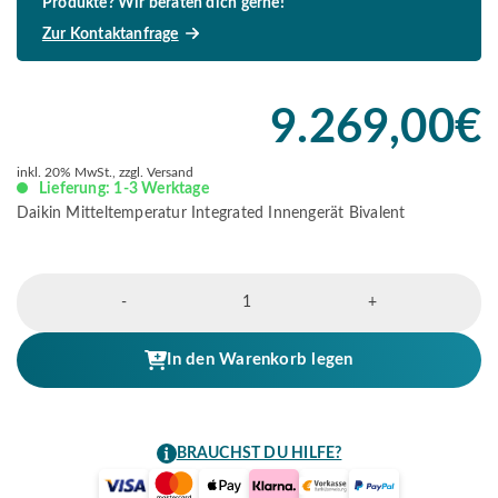
Produkte? Wir beraten dich gerne!
Zur Kontaktanfrage
9.269,00
€
inkl. 20% MwSt., zzgl. Versand
Lieferung: 1-3 Werktage
Daikin Mitteltemperatur Integrated Innengerät Bivalent
Altherma
-
+
3
R
MT
In den Warenkorb legen
Integrated
Bivalent
Menge
BRAUCHST DU HILFE?